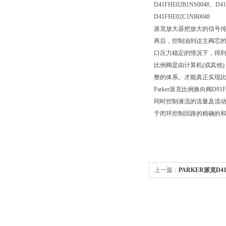
D41FHE02B1NS0048、D4
D41FHE02C1NB0048
派克放大器把放大的信号传
再后，控制油到达主阀芯
口压力稳定的情况下，得
比例阀是由计算机(或其他
整的体系。才能真正实现
Parker派克比例换向
同时控制液流的流量及流
于闭环控制回路的精确的
上一篇：
PARKER派克D41