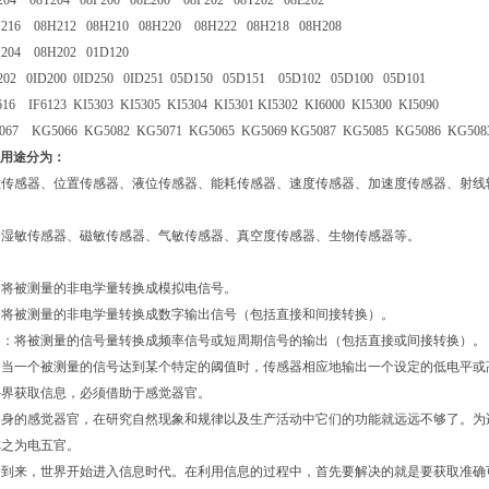
204 08T204 08P200 08E200 08P202 08T202 08E202
H216 08H212 08H210 08H220 08H222 08H218 08H208
H204 08H202 01D120
202 0ID200 0ID250 0ID251 05D150 05D151 05D102 05D100 05D101
16 IF6123 KI5303 KI5305 KI5304 KI5301 KI5302 KI6000 KI5300 KI5090
067 KG5066 KG5082 KG5071 KG5065 KG5069 KG5087 KG5085 KG5086 KG508
按用途分为：
敏传感器、位置传感器、液位传感器、能耗传感器、速度传感器、加速度传感器、射线
、湿敏传感器、磁敏传感器、气敏传感器、真空度传感器、生物传感器等。
：将被测量的非电学量转换成模拟电信号。
：将被测量的非电学量转换成数字输出信号（包括直接和间接转换）。
器：将被测量的信号量转换成频率信号或短周期信号的输出（包括直接或间接转换）。
：当一个被测量的信号达到某个特定的阈值时，传感器相应地输出一个设定的低电平或
外界获取信息，必须借助于感觉器官。
自身的感觉器官，在研究自然现象和规律以及生产活动中它们的功能就远远不够了。为
称之为电五官。
的到来，世界开始进入信息时代。在利用信息的过程中，首先要解决的就是要获取准确