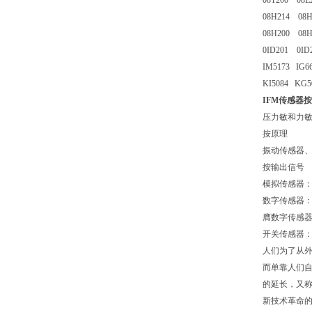
08T200 08E
08H214 08
08H200 08
0ID201 0ID
IM5173 IG66
KI5084 KG5
IFM传感器
压力敏和力
按原理
振动传感器
按输出信号
模拟传感器
数字传感器
膺数字传感
开关传感器
人们为了从
而单靠人们
的延长，又
新技术革命