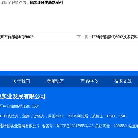
需详细了解请点击：
德国
IFM传感器
系列
IFM传感器KQ6002*
下一篇：
IFM传感器KQ6002技术资
关于我们
新闻动态
产品中心
技术文章
锐实业发展有限公司
江路889号1501-1504
CHT克拉克，宝德，贺德克，美国MAC，ATOS阿托斯，威格士，CKD，SMC
维特锐实业发展有限公司 备案号：
沪ICP备13015955号-23
总访问量：1000559
站点