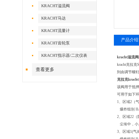
KRACHT溢流阀
KRACHT马达
KRACHT流量计
产品介绍
KRACHT齿轮泵
KRACHT指示器/二次仪表
kracht溢
kracht
查看更多
到由调节螺钉
克拉克krac
该阀用于抵
可用于如下
1、区域2（
爆炸组别 IIA/
2、区域22
尘埃中，小点
3、区域1(