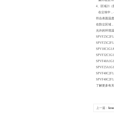
爆炸组别 IIA/
4、区域21
在尘埃中，小
符合表面温度
在防尘区域，
允许的环境温度-
SPVF25C2F1
SPVF25C2F1
SPV10C1G1A
SPVF32C1G1
SPVF40A1G
SPVF25A1G
SPVF40C2F1
SPVF40C2F1
了解更多有
上一篇：
kr