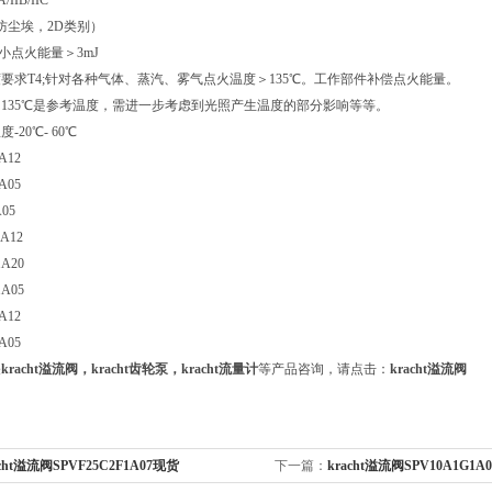
IIB/IIC
（防尘埃，2D类别）
点火能量＞3mJ
要求T4;针对各种气体、蒸汽、雾气点火温度＞135℃。工作部件补偿点火能量。
135℃是参考温度，需进一步考虑到光照产生温度的部分影响等等。
20℃- 60℃
A12
A05
05
A12
1A20
1A05
A12
A05
关
kracht溢流阀，kracht齿轮泵，kracht流量计
等产品咨询，请点击：
kracht溢流阀
acht溢流阀SPVF25C2F1A07现货
下一篇：
kracht溢流阀SPV10A1G1A