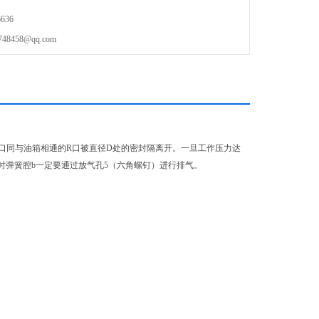
636
458@qq.com
通的p口同与油箱相通的R口被直径D处的密封隔离开。一旦工作压力达
时弹簧腔b一定要通过放气孔5（六角螺钉）进行排气。