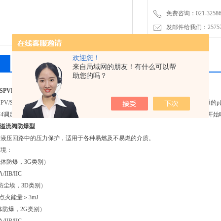
免费咨询：021-32586
发邮件给我们：2575748
欢迎您！
相关产品
留言询价
来自局域网的朋友！有什么可以帮
助您的吗？
流阀SPVF32C1G1A02原装德国厂家直接采购，批量订货，价格好，快速交货。
克拉克SPV/SPVF直动式阀滑动活塞2在压缩弹簧3作用下压在环形区域a上。因此与泵想
4调定的压力，滑动活塞2开始卸荷液压油至油箱。弹簧腔b由孔c进行压力补偿。开始
ht溢流阀防爆型
押液压回路中的压力保护，适用于各种易燃及不易燃的介质。
环境：
气体防爆，3G类别）
IIB/IIC
（防尘埃，3D类别）
火能量＞3mJ
气体防爆，2G类别）