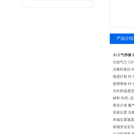
产品介绍
ACE气弹簧-推型
大排气力 120
活塞杆直径 Ø 
渐进行程 约 20
使用寿命 约 10
允许的温度范围 -
材料 外壳, 活塞杆,
填充介质 氮气和
安装位置 活
末端位置减震 
前端安全定位