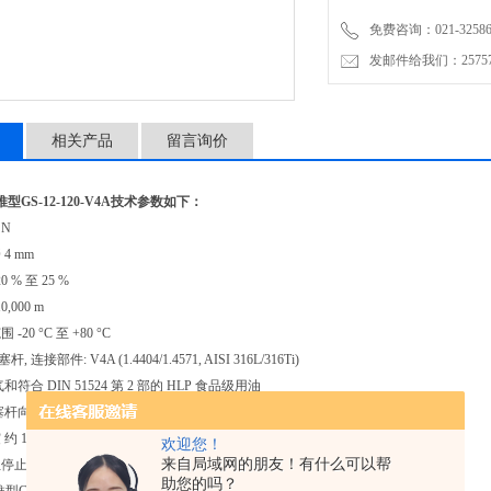
免费咨询：021-32586
发邮件给我们：2575748
相关产品
留言询价
GS-12-120-V4A
技术参数如下：
 N
4 mm
 % 至 25 %
,000 m
20 °C 至 +80 °C
 连接部件: V4A (1.4404/1.4571, AISI 316L/316Ti)
符合 DIN 51524 第 2 部的 HLP 食品级用油
塞杆向下安装，之后在打开时实现终端位置减振。
约 10 mm（取决于行程）
欢迎您！
来自局域网的朋友！有什么可以帮
停止设计 客户方面设置外部行程末端固定挡块。
助您的吗？