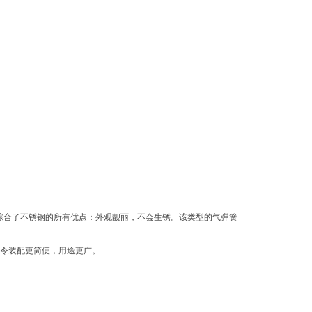
础，它们综合了不锈钢的所有优点：外观靓丽，不会生锈。该类型的气弹簧
，令装配更简便，用途更广。