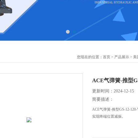
您现在的位置：
首页
>
产品展示
>
美
ACE气弹簧-推型GS-
更新时间：2024-12-15
简要描述：
ACE气弹簧-推型GS-12-
实现终端位置减振。