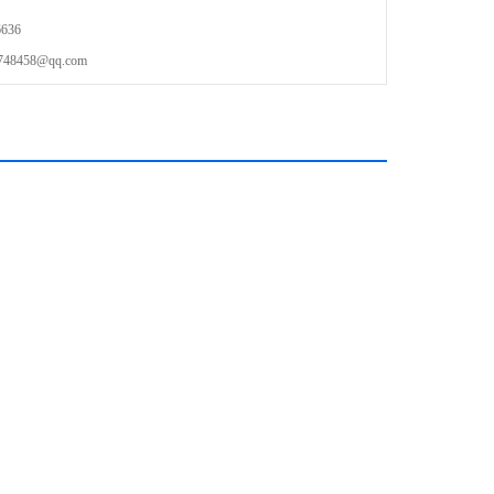
636
458@qq.com