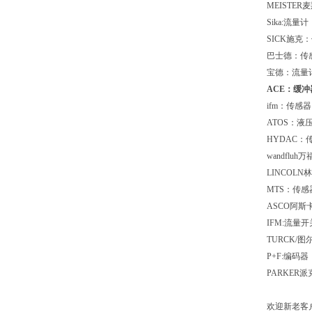
MEISTER
Sika:流
SICK施克
巴士德：传
宝德：流量
ACE：缓
ifm：传感
ATOS：液
HYDAC：
wandfl
LINCOL
MTS：传感
ASCO阿斯
IFM:流量
TURCK/
P+F:编码
PARKER
欢迎新老客