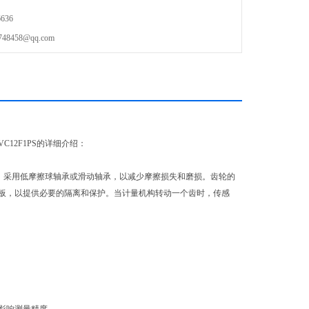
636
458@qq.com
C12F1PS的详细介绍：
行，采用低摩擦球轴承或滑动轴承，以减少摩擦损失和磨损。齿轮的
板，以提供必要的隔离和保护。当计量机构转动一个齿时，传感