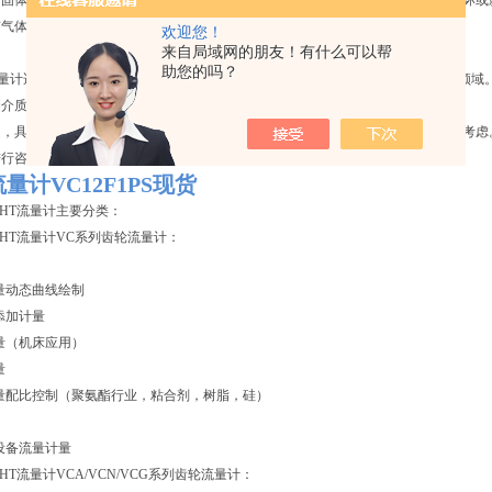
有固体颗粒的流体：如果被测液体介质中夹杂有固体颗粒，可能会对流量计造成损坏或
有气体的流体：如果被测液体介质中夹杂有气体，也会引起测量误差。
欢迎您！
来自局域网的朋友！有什么可以帮
助您的吗？
PS流量计适用于各种需要测量液体流量的应用场景，特别是在需要高精度测量的工业领域
测介质的要求较高，因此适用于润滑性液体的流量测量，如润滑油、燃料油等。
，具体的应用和选型还需要根据实际的工艺要求、介质特性和用户需求进行综合考虑。建议
进行咨询和讨论
t流量计VC12F1PS现货
CHT流量计主要分类：
CHT流量计VC系列齿轮流量计：
量动态曲线绘制
添加计量
量（机床应用）
量
量配比控制（聚氨酯行业，粘合剂，树脂，硅）
设备流量计量
HT流量计VCA/VCN/VCG系列齿轮流量计：