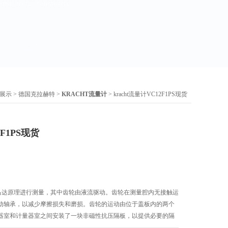
展示
>
德国克拉赫特
>
KRACHT流量计
> kracht流量计VC12F1PS现货
2F1PS现货
齿轮马达原理进行测量，其中齿轮由液流驱动。齿轮在测量腔内无接触运
动轴承，以减少摩擦损失和磨损。齿轮的运动由位于盖板内的两个
器室和计量器室之间安装了一块非磁性抗压隔板，以提供必要的隔
一个齿时，传感器发出一个信号，对应一个齿容量，从而实现流量