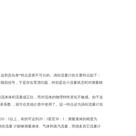
，这和其自身*特点是密不可分的。涡街流量计的主要特点如下：
是模拟信号，于是存在零漂问题，特别是在小流量状态时对测量精
与流体体积流量成正比，而对流体的物理特性变化不敏感。由于这
表系数 ，就可在其他介质中使用了。这一特点还为涡街流量计实
：1以上，有的可达到20：1甚至30：1；测量液体的精度为
1/2；涡街流量 计能够测量液体、气体和蒸汽流量，而很多其它流量计