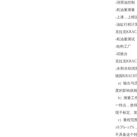
-润滑油控制
-耗油量测量
-上漆，上蜡
-油缸行程计
克拉克KRA
-耗油量测试
-给料工厂
-试验台
克拉克KRA
-水和冷却润
德国KRAC
a）输出与
度的影响就相
b）测量工
一特点，使得
现干标定、发
c）量程范围
±0.5%~±
不具备这个