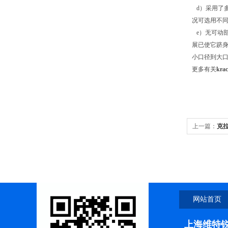
d）采用了
况可选用不同
e）无可动部
展已使它跻身
小口径到大口
更多有关
kr
上一篇：
克拉
网站首页
上海维特