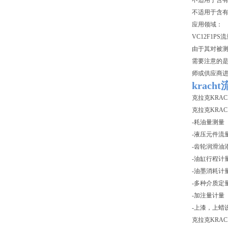
不适用于含
不适用于含
应用领域：
VC12F1
由于其对被
需要注意的是
师或供应商
krach
克拉克KRA
克拉克KRA
-耗油量测量
-液压元件流
-齿轮润滑油
-油缸行程计
-油墨消耗计
-多种介质定
-加注量计量
-上漆，上蜡
克拉克KRAC