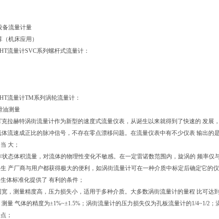
设备流量计量
算（机床应用）
CHT流量计SVC系列螺杆式流量计：
CHT流量计TM系列涡轮流量计：
滑油测量
HT克拉赫特涡街流量计作为新型的速度式流量仪表，从诞生以来就得到了快速的 发展
流体流速成正比的脉冲信号，不存在零点漂移问题。在流量仪表中有不少仪表 输出的
当 大；
作状态体积流量，对流体的物理性变化不敏感。在一定雷诺数范围内，旋涡的 频率仅
生 产厂商与用户都获得极大的便利，如涡街流量计可在一种介质中标定后确定它的仪
生体标准化提供了 有利的条件；
宽，测量精度高，压力损失小，适用于多种介质。大多数涡街流量计的量程 比可达到10
1%，测量 气体的精度为±1%~±1.5%；涡街流量计的压力损失仅为孔板流量计的1/4~
特点；