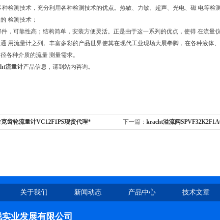
多种检测技术，充分利用各种检测技术的优点。热敏、力敏、超声、光电、磁 电等检
的 检测技术；
件，可靠性高；结构简单，安装方便灵活。正是由于这一系列的优点，使得 在流量仪
通 用流量计之列。丰富多彩的产品世界使其在现代工业现场大展拳脚，在各种液体、
径各种介质的流量 测量需求。
acht流量计
产品信息，请到站内咨询。
克齿轮流量计VC12F1PS现货代理*
下一篇：
kracht溢流阀SPVF32K2F1
关于我们
新闻动态
产品中心
技术文章
锐实业发展有限公司