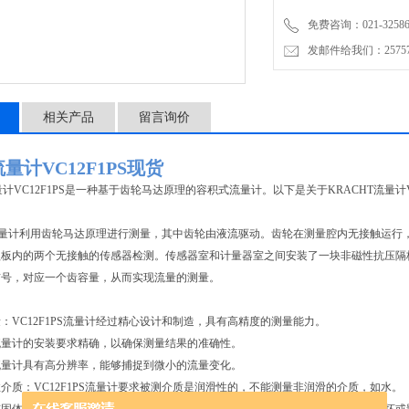
的测量。
免费咨询：021-32586
发邮件给我们：2575748
相关产品
留言询价
t流量计VC12F1PS现货
量计VC12F1PS是一种基于齿轮马达原理的容积式流量计。以下是关于KRACHT流量计V
PS流量计利用齿轮马达原理进行测量，其中齿轮由液流驱动。齿轮在测量腔内无接触运
盖板内的两个无接触的传感器检测。传感器室和计量器室之间安装了一块非磁性抗压隔
信号，对应一个齿容量，从而实现流量的测量。
：VC12F1PS流量计经过精心设计和制造，具有高精度的测量能力。
流量计的安装要求精确，以确保测量结果的准确性。
流量计具有高分辨率，能够捕捉到微小的流量变化。
介质：VC12F1PS流量计要求被测介质是润滑性的，不能测量非润滑的介质，如水。