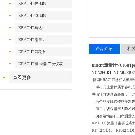
KRACHT限压阀
KRACHT溢流阀
KRACHT马达
KRACHT流量计
产品介绍
相
KRACHT齿轮泵
KRACHT指示器/二次仪表
kracht流量计VC0.4f1
VCA2FCR1 VCA0.2EBR
查看更多
德国KRACHT螺杆式流
螺杆式流量计属于容积式
并沿轴向通过该装置，与
两个非接触式传感器对连
而且，该仪器压力降相对
所有运动部件由所测量的
KRACHT流量计主要现货
KF4RF1-D15、KF5RF1-D15、