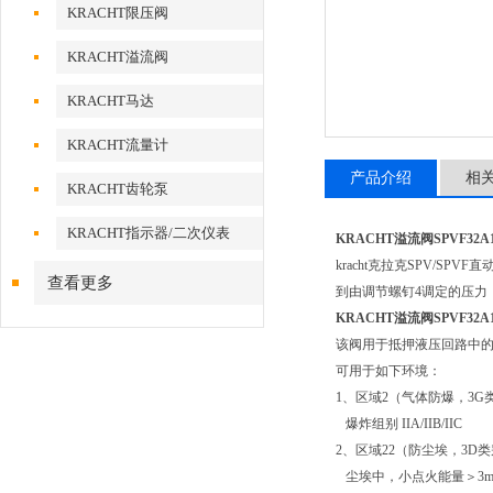
KRACHT限压阀
KRACHT溢流阀
KRACHT马达
KRACHT流量计
产品介绍
相
KRACHT齿轮泵
KRACHT指示器/二次仪表
KRACHT溢流阀SPVF32A
kracht克拉克SPV/
查看更多
到由调节螺钉4调定的压力
KRACHT溢流阀SPVF32A
该阀用于抵押液压回路中
可用于如下环境：
1、区域2（气体防爆，3G
爆炸组别 IIA/IIB/IIC
2、区域22（防尘埃，3D
尘埃中，小点火能量＞3m