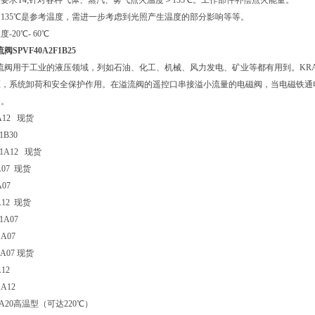
要求T4;针对各种气体、蒸汽、雾气点火温度＞135℃。工作部件补偿点火能量。
135℃是参考温度，需进一步考虑到光照产生温度的部分影响等等。
20℃- 60℃
阀SPVF40A2F1B25
溢流阀用于工业的液压领域，列如石油、化工、机械、风力发电、矿业等都有用到。KR
压，系统卸荷和安全保护作用。在溢流阀的遥控口串接溢小流量的电磁阀，当电磁铁通
用。
1A12 现货
1B30
G1A12 现货
A07 现货
A07
A12 现货
1A07
1A07
1A07 现货
12
1A12
F1A20高温型（可达220℃）