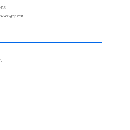
636
458@qq.com
质。