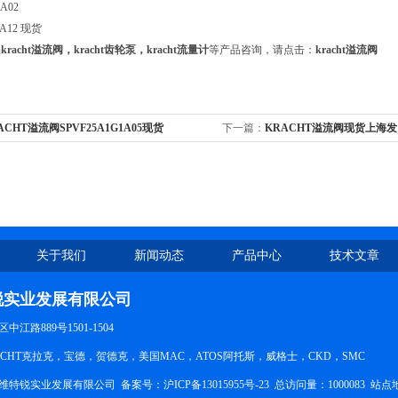
A02
1A12 现货
关
kracht溢流阀，kracht齿轮泵，kracht流量计
等产品咨询，请点击：
kracht溢流阀
ACHT溢流阀SPVF25A1G1A05现货
下一篇：
KRACHT溢流阀现货上海发
关于我们
新闻动态
产品中心
技术文章
锐实业发展有限公司
江路889号1501-1504
CHT克拉克，宝德，贺德克，美国MAC，ATOS阿托斯，威格士，CKD，SMC
维特锐实业发展有限公司 备案号：
沪ICP备13015955号-23
总访问量：1000083
站点