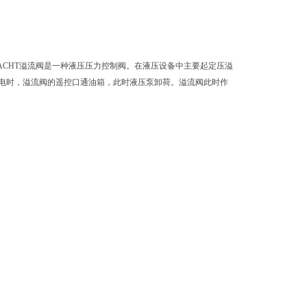
ACHT溢流阀是一种液压压力控制阀。在液压设备中主要起定压溢
电时，溢流阀的遥控口通油箱，此时液压泵卸荷。溢流阀此时作