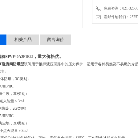
免费咨询：021-32586
发邮件给我们：2575748
相关产品
留言询价
，量大价格优。
阀SPVF40A2F1B25
HT溢流阀防爆型
该阀用于抵押液压回路中的压力保护，适用于各种易燃及不易燃的介
环境：
气体防爆，3G类别）
IIB/IIC
（防尘埃，3D类别）
火能量＞3mJ
气体防爆，2G类别）
IIB/IIC
（防尘埃，2D类别）
点火能量＞3mJ