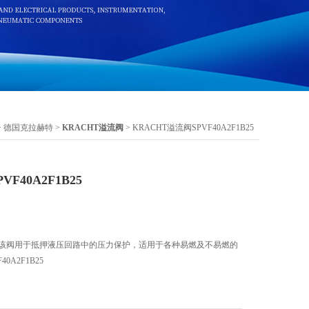
>
德国克拉赫特
>
KRACHT溢流阀
> KRACHT溢流阀SPVF40A2F1B25
F40A2F1B25
爆型该阀用于抵押液压回路中的压力保护，适用于各种易燃及不易燃的
0A2F1B25