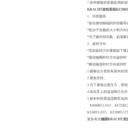
7.各种规格的泵都采用斜
KRACHT齿轮泵组KF20RF
1、外部载荷
*架在驱动轴端的外部载荷
*取决于负载的大小和方向
*为了吸外部负载，必须要
2、旋转方向
*泵的旋转方向遵循如下规
*驱动轴顺时针方向旋转时
*驱动轴逆时针方向旋转时
1.被输出介质应有基本的
2.避免空转。
3.为了避免过度压力，系
4.装在泵上的溢流阀只允
5.较长时间需溢流阀泵送
KR80RF2-D15，KF25RF2
KF4RF2-D15，KF20RF2/15
更多有关
德国KRACHT克