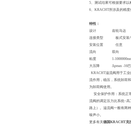
5、测试结果可根据要求以
6、KRACHT所涉及的精
特性：
设计 齿轮马达
连接类型 板式安装/
安装位置 任意
流向 双向
粘度 1-1000000mm
大压降 Δpmax -16巴
KRACHT溢流阀用于工
流作用，稳压，系统卸荷
为卸荷阀使用。
安全保护作用：系统正常
流阀的调定压力比系统~高
路上）。溢流阀一般有两种
噪声小。
更多有关
德国KRACHT