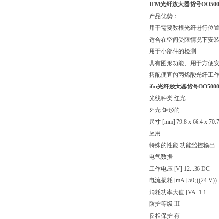
IFM光纤放大器货号OO500
产品优势：
用于需要数根光纤进行位
适合在空间受限情况下安
用于小部件的检测
具有图形功能、用于方便
搭配便宜的丙烯酸光纤工
ifm光纤放大器货号OO5000
光线种类 红光
外壳 矩形的
尺寸 [mm] 79.8 x 66.4 x 70.7
应用
特殊的性能 功能监控输出
电气数据
工作电压 [V] 12...36 DC
电流损耗 [mA] 50; ((24 V))
消耗功率大值 [VA] 1.1
防护等级 III
反相保护 有