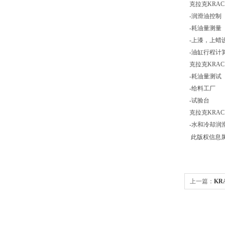
克拉克KRAC
-润滑油控制
-耗油量测量
-上漆，上蜡
-油缸行程计
克拉克KRA
-耗油量测试
-给料工厂
-试验台
克拉克KRA
-水和冷却润
此版权信息
上一篇：
KR