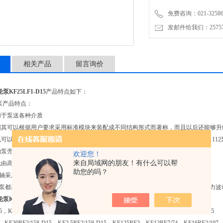
免费咨询：021-32586
发邮件给我们：2575748
相关产品
留言询价
泵KF25LF1-D15
产品特点如下：
泵产品特点：
泵用于泵送各种介质
泵因其可以根据用户要求采用标准模块来装配成不同结构形式而著称，而且以后还能够升
泵也可以适用于润滑性能较弱的介质。（安装位置可任意选择。带双向阀组的KF32…1
泵的泵壳是有灰口铸铁或者球墨铸铁制造，阀体是由球墨铸铁制造。
欢迎您！
来自局域网的朋友！有什么可以帮
单元由高强度表层硬化钢铁制造，并通过特殊复合滑动轴承衬加固和安装。
助您的吗？
动轴采用旋转轴唇型密封.
的泵都采用斜齿啮合.这一特点再加上特殊的齿型构造，能够大幅度低降低噪音和压力波
泵KF25LF1-D15
优势供应。
5，KF25RF2/158-D15，KF8RF1-D15，KF40RF2，KF112RF2-D15，KF32RF2-D15