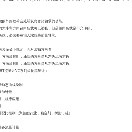
，KF20RF2/158-D15，KF2.5RF2/158-D15，KF125RF2，KF12RF7/74，KF16RF2/197
端的外部载荷会减弱双向密封轴承的功能。
的大小和方向径向负载可以被吸，但是轴向负载是不允许的。
负载，必须要在输入端假装前量轴承。
向遵循如下规定，面对泵轴方向看
针方向旋转时，油流的方向是从左边流向右边
针方向旋转时，油流的方向是从右边流向左边。
CHT流量计VC系列齿轮流量计：
量动态曲线绘制
添加计量
量（机床应用）
量
量配比控制（聚氨酯行业，粘合剂，树脂，硅）
设备流量计量