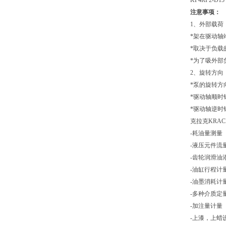
KF4RF2-D15
注意事项：
1、外部载荷
*架在驱动轴
*取决于负载
*为了吸外部
2、旋转方向
*泵的旋转方
*驱动轴顺时
*驱动轴逆时
克拉克KRA
-耗油量测量
-液压元件流
-齿轮润滑油
-油缸行程计
-油墨消耗计
-多种介质定
-加注量计量
-上漆，上蜡