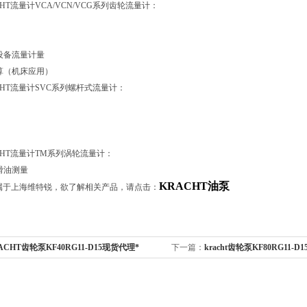
HT流量计VCA/VCN/VCG系列齿轮流量计：
设备流量计量
算（机床应用）
CHT流量计SVC系列螺杆式流量计：
CHT流量计TM系列涡轮流量计：
滑油测量
KRACHT油泵
属于上海维特锐，欲了解相关产品，请点击：
ACHT齿轮泵KF40RG11-D15现货代理*
下一篇：
kracht齿轮泵KF80RG11-D1