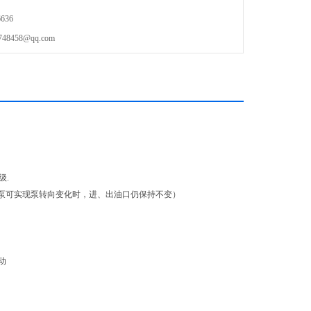
636
458@qq.com
级.
12泵可实现泵转向变化时，进、出油口仍保持不变）
动