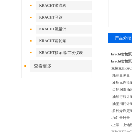
KRACHT溢流阀
KRACHT马达
KRACHT流量计
产品介绍
KRACHT齿轮泵
KRACHT指示器/二次仪表
kracht齿轮泵
kracht齿轮泵
查看更多
克拉克KRA
-耗油量测量
-液压元件流
-齿轮润滑油
-油缸行程计
-油墨消耗计
-多种介质定
-加注量计量
-上漆，上蜡