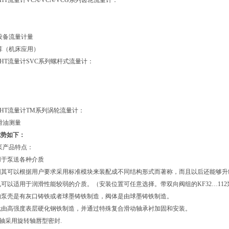
HT流量计VCA/VCN/VCG系列齿轮流量计：
设备流量计量
算（机床应用）
CHT流量计SVC系列螺杆式流量计：
CHT流量计TM系列涡轮流量计：
滑油测量
优势如下：
泵产品特点：
泵用于泵送各种介质
泵因其可以根据用户要求采用标准模块来装配成不同结构形式而著称，而且以后还能够升
泵也可以适用于润滑性能较弱的介质。（安装位置可任意选择。带双向阀组的KF32…1
泵的泵壳是有灰口铸铁或者球墨铸铁制造，阀体是由球墨铸铁制造。
单元由高强度表层硬化钢铁制造，并通过特殊复合滑动轴承衬加固和安装。
动轴采用旋转轴唇型密封.