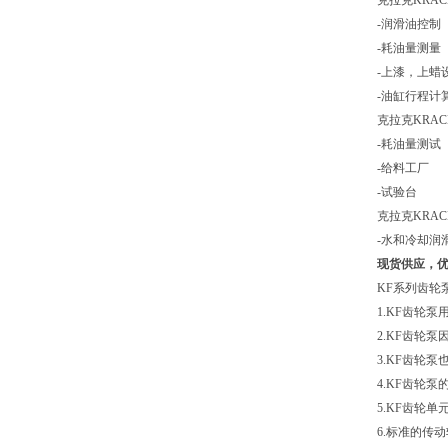
克拉克KRAC
-润滑油控制
-耗油量测量
-上漆，上蜡
-油缸行程计
克拉克KRA
-耗油量测试
-给料工厂
-试验台
克拉克KRA
-水和冷却润
现货供应，
KF系列齿轮
1.KF齿轮
2.KF齿轮
3.KF齿轮
4.KF齿轮
5.KF齿轮
6.标准的传