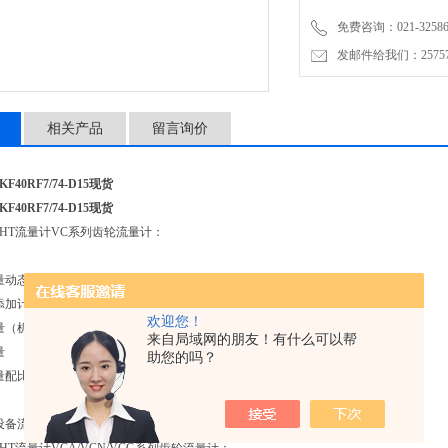
免费咨询：021-32586
发邮件给我们：2575748
相关产品
留言询价
KF40RF7/74-D15现货
KF40RF7/74-D15现货
CHT流量计VC系列齿轮流量计：
量动态曲线绘制
添加计量
欢迎您！
量（机床应用）
来自局域网的朋友！有什么可以帮
量
助您的吗？
量配比控制（聚氨酯行业，粘合剂，树脂，硅）
设备流量计量