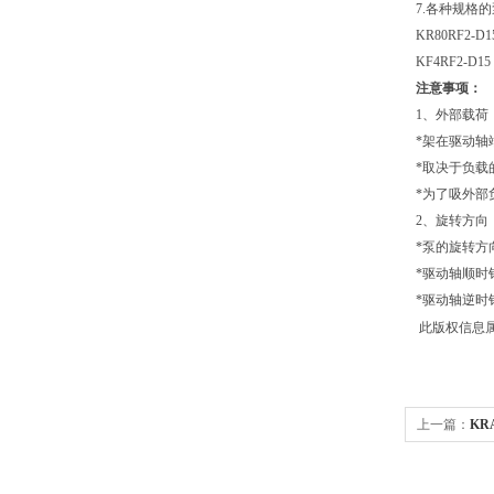
7.各种规格
KR80RF2-D1
KF4RF2-D15
注意事项：
1、外部载荷
*架在驱动轴
*取决于负载
*为了吸外部
2、旋转方向
*泵的旋转方
*驱动轴顺时
*驱动轴逆时
此版权信息
上一篇：
KR