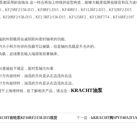
的泵都采用斜齿啮合.这一特点再加上特殊的齿型构造，能够大幅度低降低噪音和压力波
5，KF25RF2/158-D15，KF8RF1-D15，KF40RF2，KF112RF2-D15，KF32RF2-D15
，KF20RF2/158-D15，KF2.5RF2/158-D15，KF125RF2，KF12RF7/74，KF16RF2/197
端的外部载荷会减弱双向密封轴承的功能。
的大小和方向径向负载可以被吸，但是轴向负载是不允许的。
负载，必须要在输入端假装前量轴承。
向遵循如下规定，面对泵轴方向看
针方向旋转时，油流的方向是从左边流向右边
针方向旋转时，油流的方向是从右边流向左边。
KRACHT油泵
属于上海维特锐，欲了解相关产品，请点击：
ACHT齿轮泵KF16RF2/158-D15现货
下一篇：
kKRACHT阀SPVF40A2F1