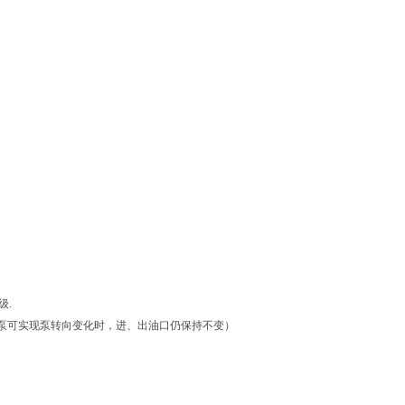
级.
12泵可实现泵转向变化时，进、出油口仍保持不变）