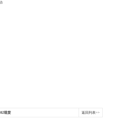
动
A02现货
返回列表>>