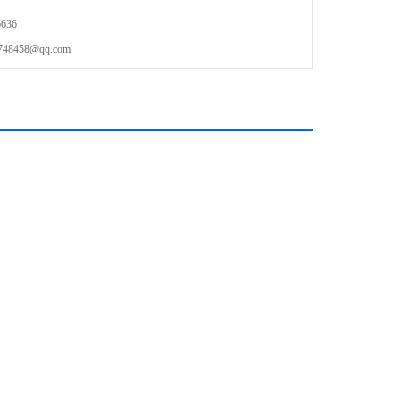
636
458@qq.com