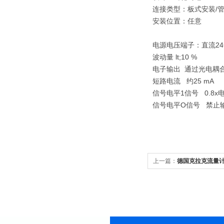
连接类型：板式安装/
安装位置：任意
电源电压端子：直流24伏
波动量 lt;10 %
电子输出 通过光电耦
短路电流 约25 mA
信号电平1信号 0.8x电
信号电平О信号 禁止输
上一篇：
德国克拉克流量计VC