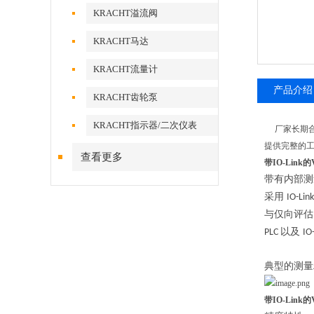
KRACHT溢流阀
KRACHT马达
KRACHT流量计
产品介绍
KRACHT齿轮泵
KRACHT指示器/二次仪表
厂家长期合作
提供完整的
查看更多
带IO-Link
带有内部测
采用
IO-Lin
与仅向评估
以及
PLC
IO
典型的测量
带IO-Link