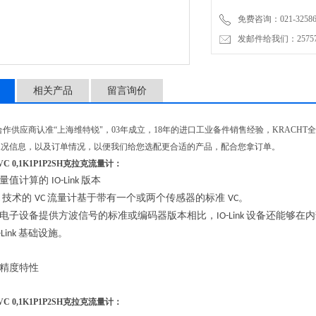
免费咨询：021-32586
发邮件给我们：2575748
相关产品
留言询价
供应商认准“上海维特锐"，03年成立，18年的进口工业备件销售经验，KRACH
工况信息，以及订单情况，以便我们给您选配更合适的产品，配合您拿订单。
的VC 0,1K1P1P2SH克拉克流量计
：
量值计算的
版本
IO-Link
技术的
流量计基于带有一个或两个传感器的标准
。
k
VC
VC
电子设备提供方波信号的标准或编码器版本相比，
设备还能够在内
IO-Link
基础设施。
-Link
精度特性
的VC 0,1K1P1P2SH克拉克流量计
：