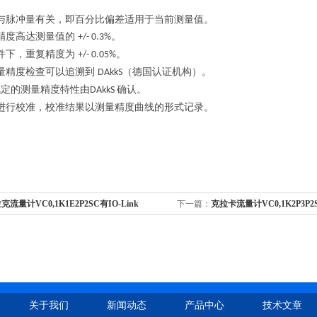
度与脉冲量有关，即百分比偏差适用于当前测量值。
量精度高达测量值的
。
+/- 0.3%
条件下，重复精度为
。
+/- 0.05%
测量精度检查可以追溯到
（德国认证机构）。
DAkkS
规定的测量精度特性由
确认。
DAkkS
求进行校准，校准结果以测量精度曲线的形式记录。
克流量计VC0,1K1E2P2SC有IO-Link
下一篇：
克拉卡流量计VC0,1K2P3P
关于我们
新闻动态
产品中心
技术文章