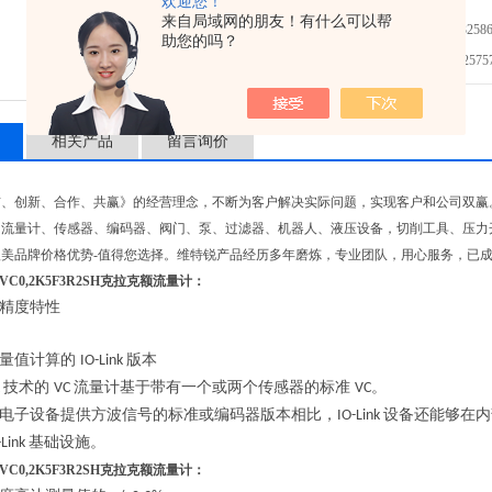
欢迎您！
来自局域网的朋友！有什么可以帮
免费咨询：021-32586
助您的吗？
发邮件给我们：2575748
相关产品
留言询价
信、创新、合作、共赢》的经营理念，不断为客户解决实际问题，实现客户和公司双赢
、流量计、传感器、编码器、阀门、泵、过滤器、机器人、液压设备，切削工具、压力
美品牌价格优势-值得您选择。维特锐产品经历多年磨炼，专业团队，用心服务，已成
技术VC0,2K5F3R2SH克拉克额流量计
：
精度特性
量值计算的
版本
IO-Link
技术的
流量计基于带有一个或两个传感器的标准
。
k
VC
VC
电子设备提供方波信号的标准或编码器版本相比，
设备还能够在内
IO-Link
基础设施。
-Link
技术VC0,2K5F3R2SH克拉克额流量计
：