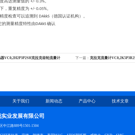
度高达测量值的
。
+/- 0.3%
件下，重复精度为
。
+/- 0.05%
量精度检查可以追溯到
（德国认证机构）。
DAkkS
定的测量精度特性由
确认
DAkkS
器VC0,2H2P3P2SH克拉克齿轮流量计
下一篇：
克拉克流量计VC0,2K5P3R2
关于我们
新闻动态
产品中心
技术文章
锐实业发展有限公司
江路889号1501-1504