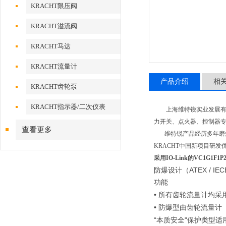
KRACHT限压阀
KRACHT溢流阀
KRACHT马达
KRACHT流量计
产品介绍
相
KRACHT齿轮泵
KRACHT指示器/二次仪表
上海维特锐实业发展有限
力开关、点火器、控制器
查看更多
维特锐产品经历多年磨炼
KRACHT中国新项目研发
采用IO-Link的VC1G1F
ATEX / IEC
防爆设计（
功能
•
所有齿轮流量计均采
•
防爆型由齿轮流量计
“
"
本质安全
保护类型适