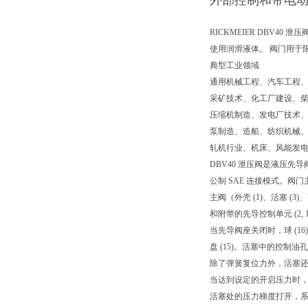
外部控制和带电
RICKMEIER DBV4
使用润滑液体。 阀门用于限制
典型工业领域
通用机械工程、汽车工程
采矿技术、化工厂建设、
压缩机制造、发电厂技术
泵制造、造船、纺织机械
轧机行业、机床、风能发
DBV40 泄压阀是液压先
公制 SAE 连接模式。阀门
主阀（外壳 (1)、活塞 (3)、
和附带的先导控制单元 (2, 1
当先导阀座关闭时，球 (16
盘 (15)。活塞中的控
除了弹簧复位力外，活塞
当达到设定的开启压力时
活塞处的压力梯度打开，