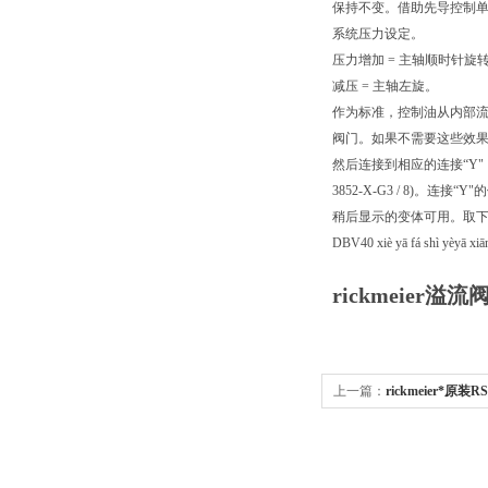
保持不变。借助先导控制
系统压力设定。
压力增加 = 主轴顺时针旋
减压 = 主轴左旋。
作为标准，控制油从内部
阀门。如果不需要这些效
然后连接到相应的连接“Y"（
3852-X-G3 / 8)。连
稍后显示的变体可用。取下螺
DBV40 xiè yā fá shì yèyā xiā
rickmeier溢流
上一篇：
rickmeier*原