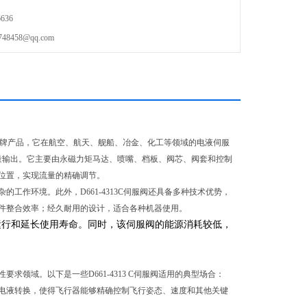
636
458@qq.com
品牌产品，它在航空、航天、舰船、冶金、化工等领域的电液伺服
量输出。它主要由永磁力矩马达、喷嘴、档板、阀芯、阀套和控制
位置，实现流量的精确调节。
作环境。此外，D661-4313C伺服阀还具备多种技术优势，
件整合效率；经久耐用的设计，适合各种机器使用。
正常运行和延长使用寿命。同时，该伺服阀的能源消耗较低，
领域。以下是一些D661-4313 C伺服阀适用的典型场合：
电液转换，使得飞行器能够精确控制飞行姿态、速度和其他关键