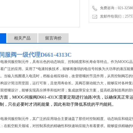
免费咨询：021-32586
发邮件给我们：2575748
相关产品
留言询价
伺服阀一级代理D661-4313C
的电液伺服控制元件，具有出色的动态响应、控制精度和长寿命等特点。作为MOOG
有着广泛的应用。采用了*电液转换技术，能够将微弱的电信号转换为大功率的液压能
成。当输入线圈通入电流时，档板会相应移动，改变喷嘴的节流作用，从而控制阀芯的
构设计简洁而坚固，运行可靠，且使用寿命长。其阀芯驱动能力大，能够应对各种复杂的工
的双喷嘴设计，能够实现高分辨率和低时滞；集成故障安全方案，提高机器制造商的部
方面，MOOG伺服阀D661-4313C需要定期进行油路冲洗，以确保其
制，只在必要时才消耗能量，因此有助于降低系统的平均能耗。
电液伺服控制元件，其广泛的应用场合主要涵盖了那些对控制精度、动态响应和稳定性要求
域：在航空航天领域，对控制系统的精确性和快速响应能力有着要求。能够提供精确的