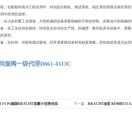
工程：在船舶和海洋工程应用中，特别是在舵机、推进系统、稳定系统和液压操控系统
应用中的理想选择。
业：在冶金和重工业领域，大型机械和设备需要精确和可靠的控制。高驱动力和精确控
设备：在工业自动化领域，特别是在自动化生产线、机械臂、数控机床等设备中，需要
性的需求。
设备：在科研、试验和测试领域，经常需要模拟各种高精度测量。高性能使其成为这些
伺服阀一级代理D661-4313C
 1 F1 Ps德国KRACHT流量计优势供应
下一篇：
KRACHT油泵 KF80RF23-GJS