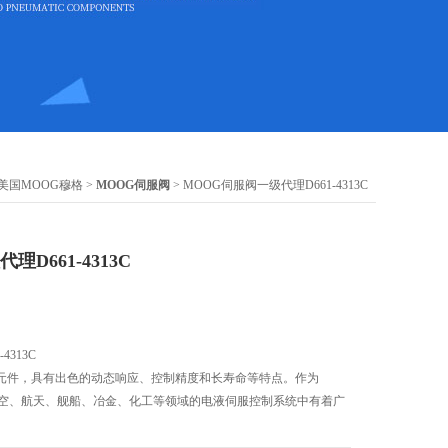
美国MOOG穆格
>
MOOG伺服阀
> MOOG伺服阀一级代理D661-4313C
D661-4313C
4313C
元件，具有出色的动态响应、控制精度和长寿命等特点。作为
航空、航天、舰船、冶金、化工等领域的电液伺服控制系统中有着广