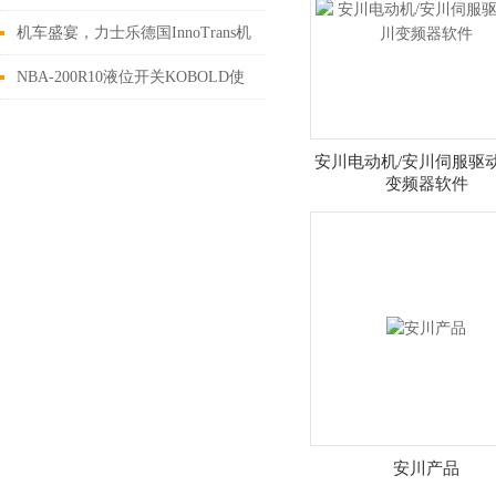
BPS34GEM0400BP
机车盛宴，力士乐德国InnoTrans机
车展
NBA-200R10液位开关KOBOLD使
用寿命长
安川电动机/安川伺服驱动
变频器软件
安川产品