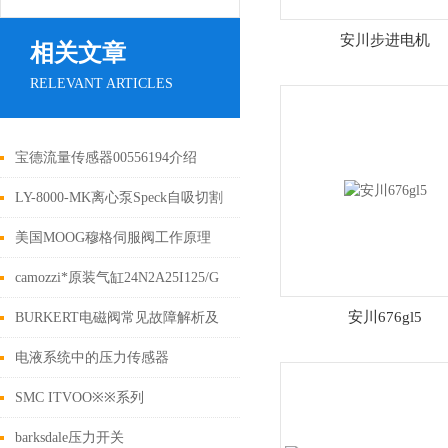
安川步进电机
相关文章
RELEVANT ARTICLES
宝德流量传感器00556194介绍
LY-8000-MK离心泵Speck自吸切割
特征曲线
美国MOOG穆格伺服阀工作原理
camozzi*原装气缸24N2A25I125/G
技术参数详细介绍
安川676gl5
BURKERT电磁阀常见故障解析及
处理步骤
电液系统中的压力传感器
SMC ITVOO※※系列
barksdale压力开关