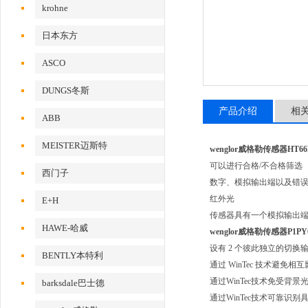
krohne
日本东方
ASCO
DUNGS冬斯
产品介绍
相
ABB
MEISTER迈斯特
wenglor威格勒传感器HT
可以进行合格/不合格筛选
西门子
数字、模拟输出端以及错
红外光
E+H
传感器具有一个模拟输出
HAWE-哈威
wenglor威格勒传感器P
设有 2 个彼此独立的切换
BENTLY本特利
通过 WinTec 技术避免相
通过WinTec技术免受背景
barksdale巴士德
通过WinTec技术可靠识