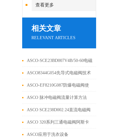
查看更多
相关文章
RELEVANT ARTICLES
ASCO-SCE23BD007V4B/50-60电磁
阀介绍
ASCO8344G054先导式电磁阀技术
参数
ASCO-EF8210G087防爆电磁阀使
用维护
ASCO 脉冲电磁阀流量计算方法
ASCO SCE238D002.24直流电磁阀
详细介绍
ASCO 320系列三通电磁阀阿斯卡
出现故障检修步骤
ASCO应用于洗衣设备