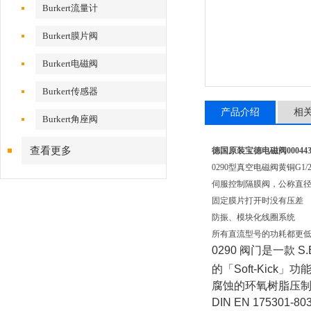
Burkert流量计
Burkert膜片阀
Burkert电磁阀
Burkert传感器
产品介绍
相
Burkert角座阀
查看更多
德国原装宝德电磁阀00044
0290型真空电磁阀黄铜G1/
伺服控制隔膜阀，公称直径 D
固定膜片打开时没有压差
防振、模块化线圈系统
所有直流型号的功耗都更
0290 阀门是一
的「Soft-Ki
腐蚀的环氧树脂压制而
DIN EN 17530