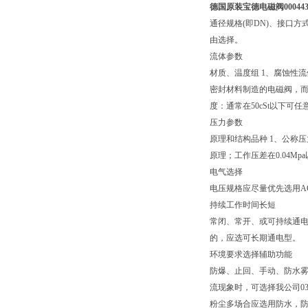
德国原装宝德电磁阀00044
通径规格(即DN)、接口方
由选择。
流体参数
材质、温度组 1、腐蚀性
密封材料制造的电磁阀，而
度：通常在50cSt以下
压力参数
原理和结构品种 1、公称
原理；工作压差在0.04M
电气选择
电压规格应尽量优先选用AC
持续工作时间长短
常闭、常开、或可持续通电
的，应选可长期通电型。
环境要求选择辅助功能
防爆、止回、手动、防水雾、水淋
流现象时，可选择我公司03
粉尘多场合应选用防水，防尘