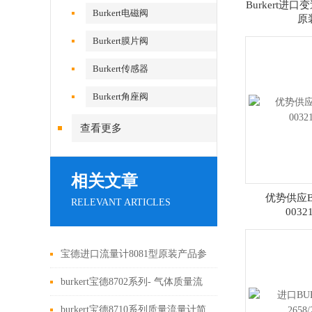
Burkert进口
Burkert电磁阀
原
Burkert膜片阀
Burkert传感器
Burkert角座阀
查看更多
相关文章
优势供应Bu
RELEVANT ARTICLES
0032
宝德进口流量计8081型原装产品参
数详解
burkert宝德8702系列- 气体质量流
量测量仪
burkert宝德8710系列质量流量计简