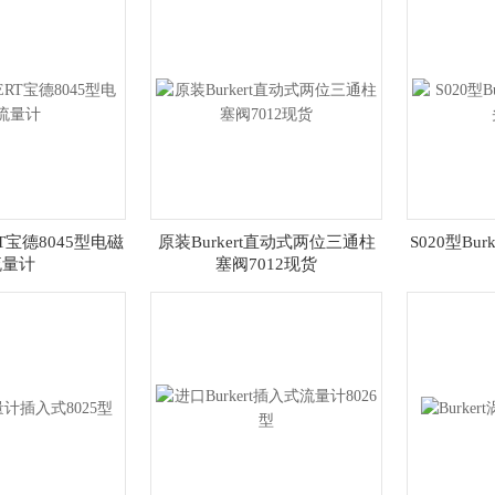
T宝德8045型电磁
原装Burkert直动式两位三通柱
S020型Bu
流量计
塞阀7012现货