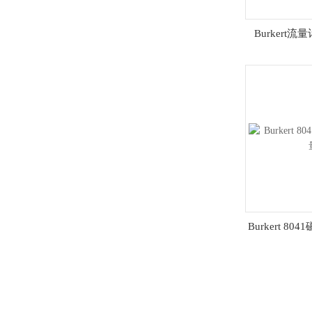
Burkert流
Burkert 8