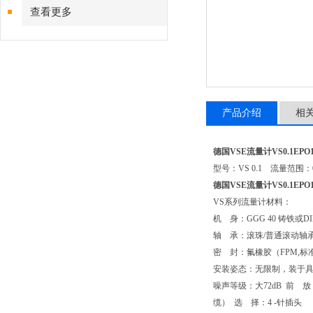
查看更多
产品介绍
相
德国VSE流量计VS0.1EPO12
型号：VS 0.1 流量范围：0.0
德国VSE流量计VS0.1EPO12
VS系列流量计材料：
机 身：GGG 40 铸铁或DIN
轴 承：滚珠/普通滚动轴
密 封：氟橡胶（FPM,标准
安装姿态：无限制，装于具
噪声等级：大72dB 前 放：
缆） 选 择：4 -针插头