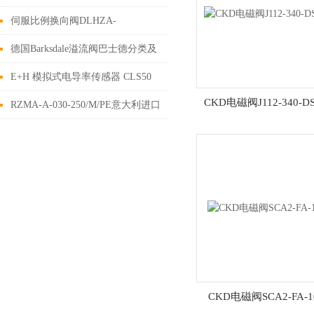
0350-901
伺服比例换向阀DLHZA-
T,DLKZA-T意大利阿托斯使用维护
德国Barksdale溢流阀巴士德分类及
参数
E+H 模拟式电导率传感器 CLS50
CKD电磁阀J112-340-DS
的工作原理
RZMA-A-030-250/M/PE意大利进口
产品压力阀相关信息
CKD电磁阀SCA2-FA-1