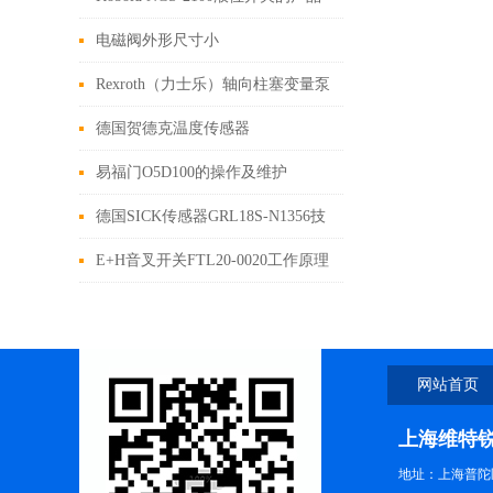
优势
电磁阀外形尺寸小
Rexroth（力士乐）轴向柱塞变量泵
A4VSO的1x和3x系列的工作原理
德国贺德克温度传感器
PT100/TFP104-000工作原理
易福门O5D100的操作及维护
德国SICK传感器GRL18S-N1356技
术参数
E+H音叉开关FTL20-0020工作原理
网站首页
上海维特
地址：上海普陀区中