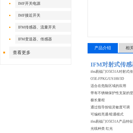
IMF开关电源
IMF接近开关
IFM传感器、流量开关
IFM变送器、传感器
产品介绍
相
查看更多
IFM对射式传感
ifm易福门O5E51A对射
O5E-FPKG/US100/3D
适合在危险区域的应用
带有不锈钢保护性支架的
极长量程
通过指导按钮灵敏度可调
可编程亮通/暗通模式
ifm易福门O5E51A产品特征
光线种类 红光