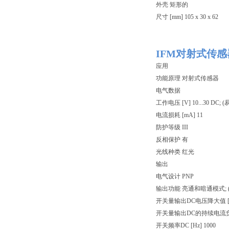
外壳 矩形的
尺寸 [mm] 105 x 30 x 62
IFM对射式传感
应用
功能原理 对射式传感器
电气数据
工作电压 [V] 10...30 DC; 
电流损耗 [mA] 11
防护等级 III
反相保护 有
光线种类 红光
输出
电气设计 PNP
输出功能 亮通和暗通模式; 
开关量输出DC电压降大值 [V]
开关量输出DC的持续电流负载 [
开关频率DC [Hz] 1000