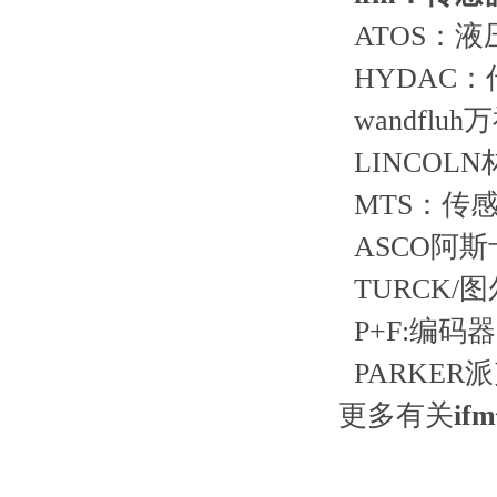
ATOS：
HYDAC
wandfl
LINCO
MTS：传
ASCO阿
TURCK
P+F:编码
PARKE
更多有关
i