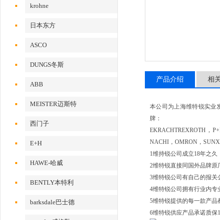
krohne
日本东方
ASCO
DUNGS冬斯
产品介绍
相
ABB
MEISTER迈斯特
本公司为上海维特锐实业
牌：
西门子
EKRACHTREXROTH，
NACHI，OMRON，SUN
E+H
1维持锐公司成立18年之
HAWE-哈威
2维特锐直接同国外品牌原
3维特锐公司有自己的报关
BENTLY本特利
4维特锐公司拥有行业内专
5维特锐提供的每一款产品
barksdale巴士德
6维特锐供应产品承诺质保