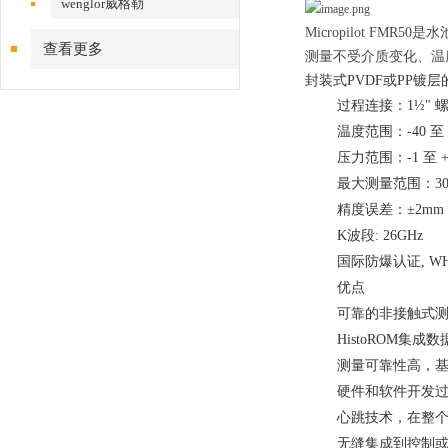
wenglor威格勒
Micropilot FM
查看更多
测量不受介质变化、温度
封装式PVDF或PP镀
过程连接：1½"
温度范围：-40 至 +13
压力范围：-1 至 +3ba
最大测量范围：30m (9
精度误差：±2mm
K波段: 26GHz
国际防爆认证, WH
优点
可靠的非接触式
HistoROM集
测量可靠性高，
硬件和软件开发过程
心跳技术，在整
无缝集成到控制