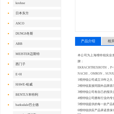
krohne
日本东方
ASCO
DUNGS冬斯
产品介绍
相
ABB
MEISTER迈斯特
本公司为上海维特锐实业
牌：
西门子
EKRACHTREXROTH，
NACHI，OMRON，SUN
E+H
1维持锐公司成立18年之
HAWE-哈威
2维特锐直接同国外品牌原
3维特锐公司有自己的报关
BENTLY本特利
4维特锐公司拥有行业内专
5维特锐提供的每一款产品
barksdale巴士德
6维特锐供应产品承诺质保