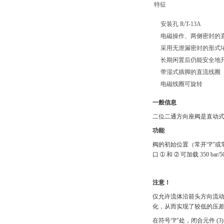
特征
安装孔 R/T-13A
电磁操作、两侧密封的
采用无泄漏密封的形式
长期闲置后仍能安全地
带湿式插脚的直流线圈
电磁线圈可旋转
一般信息
二位二通方向座阀是直动式压力
功能
阀的初始位置（常开“P"或
口 ➀ 和 ➁ 可加载 350 b
注意！
仅允许流体沿箭头方向流动（请参
化，从而实现了较低的压
在符号“P"处，闭合元件 (