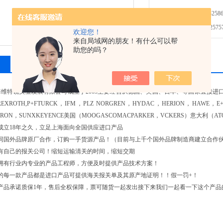
免费咨询：021-32586
发邮件给我们：2575748
欢迎您！
来自局域网的朋友！有什么可以帮
助您的吗？
相关产品
留言询价
维特锐实业发展有限公司成立于2003主要经营从德国、美国、日本、等国家直接
REXROTH,P+FTURCK，IFM，PLZ NORGREN，HYDAC，HERION，HAWE
MRON，SUNXKEYENCE美国（MOOGASCOMACPARKER，VCKERS）意大利（
成立18年之久，立足上海面向全国供应进口产品
接同国外品牌原厂合作，订购一手货源产品！（目前与上千个国外品牌制造商建立合作
有自己的报关公司！缩短运输清关的时间，缩短交期
拥有行业内专业的产品工程师，方便及时提供产品技术方案！
的每一款产品都是进口产品可提供海关报关单及其原产地证明！！假一罚+！
产品承诺质保1年，售后全权保障，票可随货一起发出接下来我们一起看一下这个产品