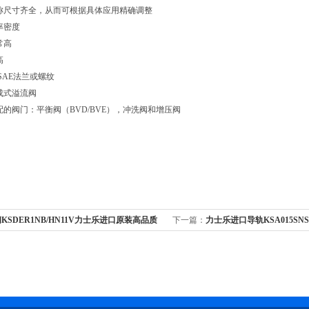
称尺寸齐全，从而可根据具体应用精确调整
率密度
常高
高
SAE法兰或螺纹
成式溢流阀
的阀门：平衡阀（BVD/BVE），冲洗阀和增压阀
KSDER1NB/HN11V力士乐进口原装高品质
下一篇：
力士乐进口导轨KSA015SN