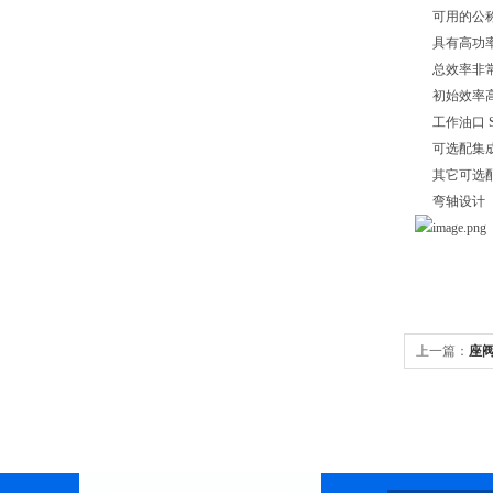
可用的公
具有高功
总效率非
初始效率
工作油口 
可选配集
其它可选配
弯轴设计
上一篇：
座阀