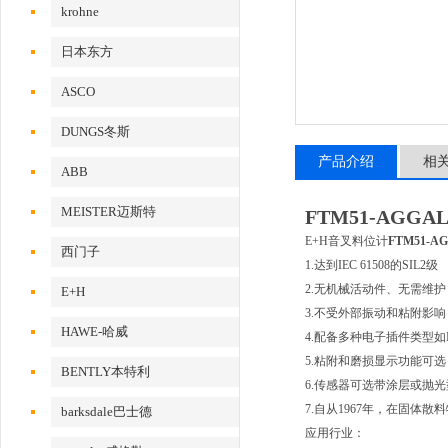
krohne
日本东方
ASCO
DUNGS冬斯
产品介绍
相
ABB
MEISTER迈斯特
FTM51-AGGAL
E+H音叉料位计
FTM51-A
西门子
1.达到IEC 61508的SIL2级
2.无机械活动件、无需维
E+H
3.不受外部振动和粘附影
HAWE-哈威
4.配备多种电子插件类型如
5.粘附和磨损显示功能可
BENTLY本特利
6.传感器可选带涂层或抛光
7.自从1967年，在固体
barksdale巴士德
应用行业：