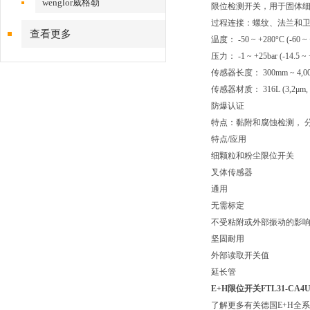
wenglor威格勒
限位检测开关，用于固体
过程连接：螺纹、法兰和
查看更多
温度： -50 ~ +280°C (-60 ~ 
压力： -1 ~ +25bar (-14.5 ~ 
传感器长度： 300mm ~ 4,0
传感器材质： 316L (3,2μm, 0
防爆认证
特点：黏附和腐蚀检测， 分
特点/应用
细颗粒和粉尘限位开关
叉体传感器
通用
无需标定
不受粘附或外部振动的影
坚固耐用
外部读取开关值
延长管
E+H限位开关FTL31-CA4U
了解更多有关德国E+H全