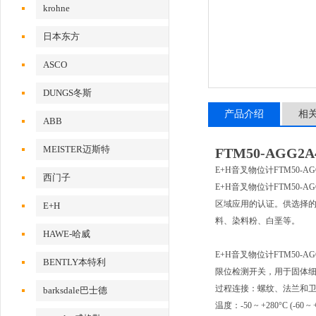
krohne
日本东方
ASCO
DUNGS冬斯
产品介绍
相
ABB
MEISTER迈斯特
FTM50-AGG2
E+H音叉物位计FTM50
西门子
E+H音叉物位计FTM50
区域应用的认证。供选择
E+H
料、染料粉、白垩等。
HAWE-哈威
E+H音叉物位计FTM50-A
BENTLY本特利
限位检测开关，用于固体
过程连接：螺纹、法兰和
barksdale巴士德
温度：-50 ~ +280°C (-60 ~ 