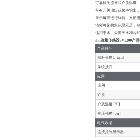
可靠检测流量和介质温度
带有开关输出或频率输出，以及
显示屏可进行旋转，方便进
清晰可见的彩色显示屏，包
适用于水、去离子水和冷
ifm流量传感器SV5200产
产品特征
探杆长度L [mm]
系统接口
应用
应用
介质
介质温度 [°C]
抗压强度 [bar]
电气数据
连接控制显示器