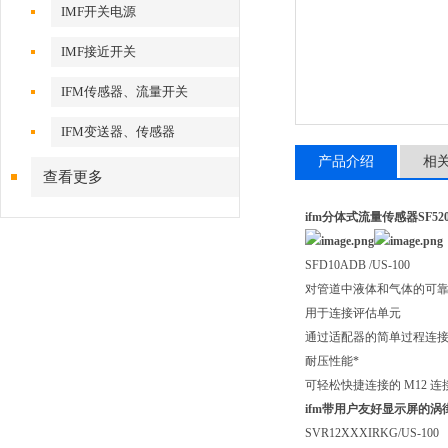
IMF开关电源
IMF接近开关
IFM传感器、流量开关
IFM变送器、传感器
产品介绍
相
查看更多
ifm分体式流量传感器SF520
SFD10ADB /US-100
对管道中液体和气体的可
用于连接评估单元
通过适配器的简单过程连
耐压性能*
可轻松快捷连接的 M12 连
ifm
带用户友好显示屏的涡街(V
SVR12XXXIRKG/US-100