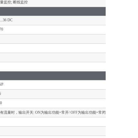
量监控; 断线监控
...36 DC
70
NP
5
0
有流量时，输出开关: ON为输出功能=常开/ OFF为输出功能=常闭