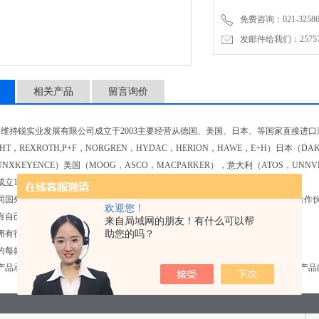
免费咨询：021-32586
发邮件给我们：2575748
相关产品
留言询价
维持锐实业发展有限公司成立于2003主要经营从德国、美国、日本、等国家直接进
HT，REXROTH,P+F，NORGREN，HYDAC，HERION，HAWE，E+H）日本（DAK
UNXKEYENCE）美国（MOOG，ASCO，MACPARKER），意大利（ATOS，UN
成立18年之久，立足上海面向全国供应进口产品
接同国外品牌原厂合作，订购一手货源产品！（目前与上千个国外品牌制造商建立合作
欢迎您！
有自己的报关公司！缩短运输清关的时间，缩短交期
来自局域网的朋友！有什么可以帮
助您的吗？
拥有行业内专业的产品工程师，方便及时提供产品技术方案！
供的每款产品都是进口产品可提供海关报关单及其原地证明！！假一赔十
产品承诺质保1年，售后全权保障，票可随货一起发出接下来我们一起看一下这个产品