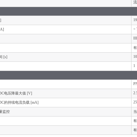
流
19
]
< 
A]
III
有
10
[s]
1
P
2.
C电压降最大值 [V]
25
C的持续电流负载 [mA]
量监控
当
有
有