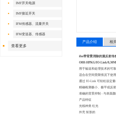
IMF开关电源
IMF接近开关
IFM传感器、流量开关
IFM变送器、传感器
产品介绍
相
查看更多
ifm带背景消除的漫反射传感
O8H-HPKG/IO-Link/0,30M
用于输送和处理技术的可
适合在空间受限情况下使
通过 IO-Link 可轻松设定
精确检测极小、极平或反
准确的背景抑制 - 与表面
产品特征
光线种类 红光
外壳 矩形的