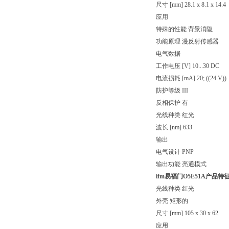
尺寸 [mm] 28.1 x 8.1 x 14.4
应用
特殊的性能 背景消隐
功能原理 漫反射传感器
电气数据
工作电压 [V] 10...30 DC
电流损耗 [mA] 20; ((24 V))
防护等级 III
反相保护 有
光线种类 红光
波长 [nm] 633
输出
电气设计 PNP
输出功能 亮通模式
ifm易福门O5E51A
产品特
光线种类 红光
外壳 矩形的
尺寸 [mm] 105 x 30 x 62
应用