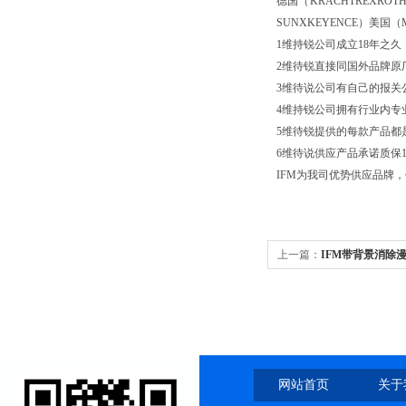
德国（KRACHTREXROT
SUNXKEYENCE）美国
1维持锐公司成立18年之
2维待锐直接同国外品牌原
3维待说公司有自己的报关
4维持锐公司拥有行业内专
5维待锐提供的每款产品都
6维待说供应产品承诺质保
IFM为我司优势供应品牌
上一篇：
IFM带背景消除漫
网站首页
关于