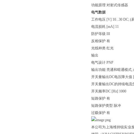
功能原理 对射式传感器
电气数据
工作电压 [V] 10...30 DC; 
电流损耗 [mA] 11
防护等级 III
反相保护 有
光线种类 红光
输出
电气设计 PNP
输出功能 亮通和暗通模式; 
开关量输出DC电压降大值 [V]
开关量输出DC的持续电流负载 [
开关频率DC [Hz] 1000
短路保护 有
短路保护类型 脉冲
过载保护 有
本公司为上海维持锐实业发