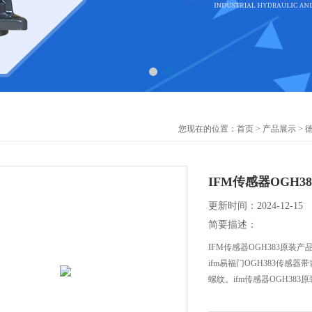
您现在的位置：
首页
>
产品展示
>
IFM传感器OGH3
更新时间：2024-12-15
简要描述：
IFM传感器OGH383原装产
ifm易福门OGH383传感
螺纹。ifm传感器OGH383