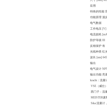
尺寸 [mm] M1
应用
特殊的性能 
功能原理 漫
电气数据
工作电压 [V] 1
电流损耗 [mA]
防护等级 III
反相保护 有
光线种类 红
波长 [nm] 645
输出
电气设计 NP
输出功能 亮
kracht：
VSE（威仕
西门子：流
MEISTER
Sika:流量