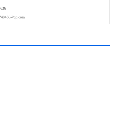
636
458@qq.com