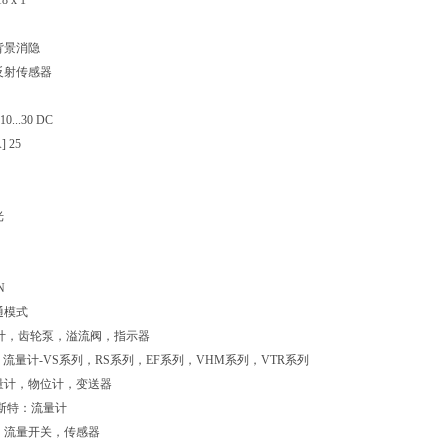
8 x 1
背景消隐
反射传感器
0...30 DC
 25
光
N
通模式
流量计，齿轮泵，溢流阀，指示器
）流量计-VS系列，RS系列，EF系列，VHM系列，VTR系列
量计，物位计，变送器
麦斯特：流量计
计，流量开关，传感器