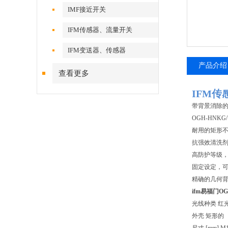
IMF接近开关
IFM传感器、流量开关
IFM变送器、传感器
产品介绍
查看更多
IFM传
带背景消除
OGH-HNKG/
耐用的矩形不
抗强效清洗
高防护等级
固定设定，
精确的几何
ifm易福门O
光线种类 红
外壳 矩形的