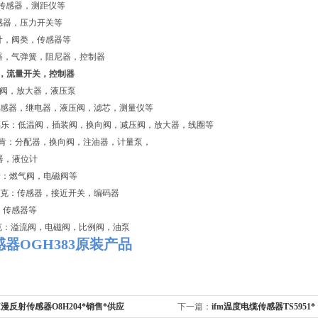
：传感器，测距仪等
感器，压力开关等
计，阀类，传感器等
器，气弹簧，阻尼器，控制器
器，流量开关，控制器
压阀，放大器，液压泵
传感器，继电器，液压阀，滤芯，测量仪等
uh万福乐：低温阀，插装阀，换向阀，减压阀，放大器，线圈等
N林肯：分配器，换向阀，注油器，计量泵，
器，液位计
卡：燃气阀，电磁阀等
图尔克：传感器，接近开关，编码器
器，传感器等
派克：溢流阀，电磁阀，比例阀，油泵
感器OGH383原装产品
M漫反射传感器O8H204*销售*供应
下一篇：
ifm温度电缆传感器TS5951*