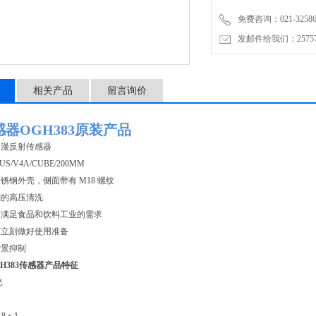
免费咨询：021-32586
发邮件给我们：2575748
相关产品
留言询价
感器OGH383原装产品
的漫反射传感器
US/V4A/CUBE/200MM
锈钢外壳，侧面带有 M18 螺纹
剂的高压清洗
，满足食品和饮料工业的需求
可立刻做好使用准备
背景抑制
GH383传感器
产品特征
光