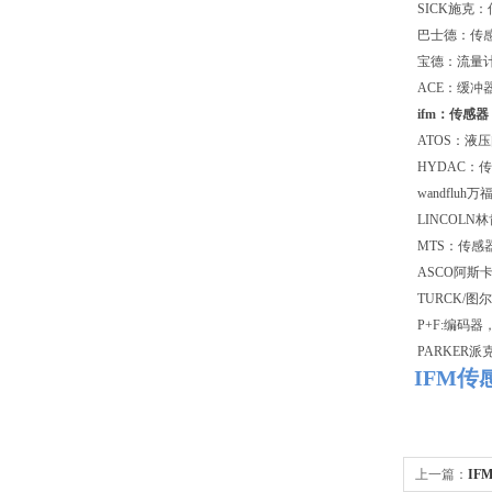
SICK施克
巴士德：传
宝德：流量
ACE：缓冲
ifm：传感
ATOS：液
HYDAC：
wandfl
LINCOL
MTS：传感
ASCO阿斯
TURCK/
P+F:编码
PARKER
IFM传
上一篇：
IF