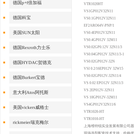
德国p+f倍加福
VTR1020HT
VS1GP012V32N11
德国科宝
VS0.1GP012V32N11
EF2ARO64V-PNP/1
美国SUN太阳
VS0.4EP012V32N11
VS0.4GP012V 32M11
VS0.02GP0.12V 32N11/3
德国Rexroth力士乐
VS0.04GP012V 32N11/3-1
VS0.02GP012V-32N
德国HYDAC贺德克
VSI 0.2/16EP012V 32W15
VS0.02GP012V-32N11/4
德国Burkert宝德
VS 0.02 EPO12V 32N11/3
VS 2EP012V-32N11
意大利Atos阿托斯
VS 10GP012V-32M11
VS4GP012V32N11/6
美国vickers威格士
VTR1020-HT
VTR1010-HT
rickmeier瑞克梅尔
上海维特锐实业发展有限公司愿
现场选型配套技术支持，价格优