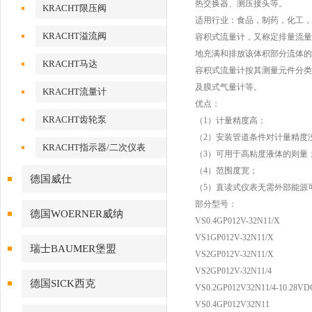
热交换器、测压接头等。
KRACHT限压阀
适用行业：食品，制药，化工，
KRACHT溢流阀
容积式流量计，又称定排量流量
地充满和排放该体积部分流体的
KRACHT马达
容积式流量计按其测量元件分类
及膜式气量计等。
KRACHT流量计
优点：
KRACHT齿轮泵
（1）计量精度高；
（2）安装管道条件对计量精度
KRACHT指示器/二次仪表
（3）可用于高粘度液体的则量
（4）范围度宽；
德国威仕
（5）直读式仪表无需外部能源
部分型号：
德国WOERNER威纳
VS0.4GP012V-32N11/X
VS1GP012V-32N11/X
瑞士BAUMER堡盟
VS2GP012V-32N11/X
VS2GP012V-32N11/4
德国SICK西克
VS0.2GP012V32N11/4-10.28VD
VS0.4GP012V32N11