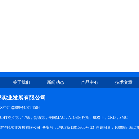
关于我们
新闻动态
产品中心
技术文章
锐实业发展有限公司
江路889号1501-1504
CHT克拉克，宝德，贺德克，美国MAC，ATOS阿托斯，威格士，CKD，SMC
维特锐实业发展有限公司 备案号：
沪ICP备13015955号-23
总访问量：1000083
站点