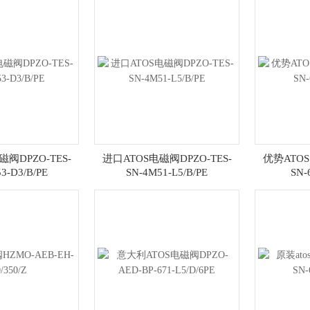
阀DPZO-TES-
进口ATOS电磁阀DPZO-TES-
优势ATOS
3-D3/B/PE
SN-4M51-L5/B/PE
SN-